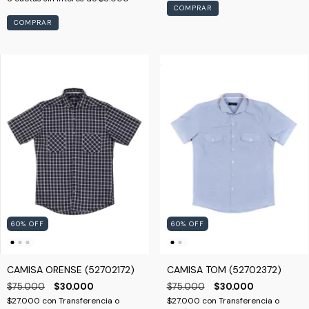
COMPRAR
COMPRAR
60
%
OFF
60
%
OFF
CAMISA ORENSE (52702172)
CAMISA TOM (52702372)
$75.000
$30.000
$75.000
$30.000
$27.000
con
Transferencia o
$27.000
con
Transferencia o