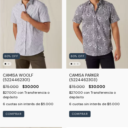
60
%
OFF
60
%
OFF
CAMISA WOOLF
CAMISA PARKER
(5224462301)
(5224462303)
$75.000
$30.000
$75.000
$30.000
$27.000
con
Transferencia o
$27.000
con
Transferencia o
depósito
depósito
6
cuotas sin interés de
$5.000
6
cuotas sin interés de
$5.000
COMPRAR
COMPRAR