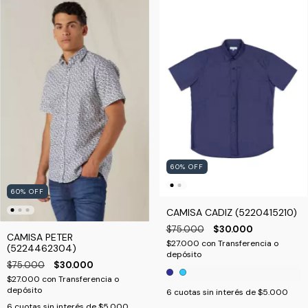
60
%
OFF
60
%
OFF
CAMISA CADIZ (5220415210)
$75.000
$30.000
CAMISA PETER
$27.000
con
Transferencia o
(5224462304)
depósito
$75.000
$30.000
$27.000
con
Transferencia o
depósito
6
cuotas sin interés de
$5.000
6
cuotas sin interés de
$5.000