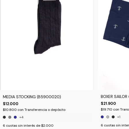
BOXER SAILOR
MEDIA STOCKING (85900020)
$21.900
$12.000
$19.710
con
Trans
$10.800
con
Transferencia o depósito
+1
+4
6
cuotas sin inte
6
cuotas sin interés de
$2.000