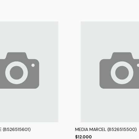
E (8526515601)
MEDIA MARCEL (8526515500)
$12.000