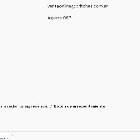
ventaonline@britches.com.ar
Aguirre 957
Para reclamos
ingresá acá.
/
Botón de arrepentimiento
ENDIDO