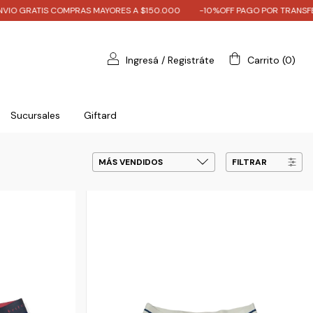
IS COMPRAS MAYORES A $150.000
-10%OFF PAGO POR TRANSFERENCIA - 3/
Ingresá
/
Registráte
Carrito
(
0
)
Sucursales
Giftard
FILTRAR