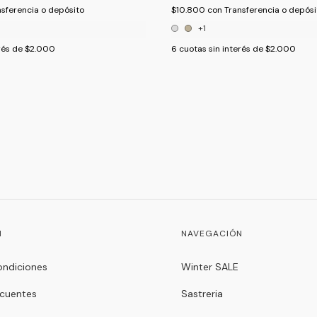
nsferencia o depósito
$10.800
con
Transferencia o depósi
+1
rés de
$2.000
6
cuotas sin interés de
$2.000
N
NAVEGACIÓN
ondiciones
Winter SALE
ecuentes
Sastreria