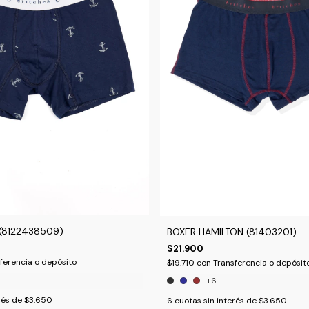
 (8122438509)
BOXER HAMILTON (81403201)
$21.900
ferencia o depósito
$19.710
con
Transferencia o depósit
+6
rés de
$3.650
6
cuotas sin interés de
$3.650