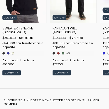
10
20
%
OFF
10
%
OFF
ENV
SWEATER TENERIFE
PANTALON WILL
ZAP
(6226507200)
(1426509800)
(89
$75.000
$60.000
$85.000
$76.500
$19
$54.000
con
Transferencia o
$68.850
con
Transferencia o
$15
depósito
depósito
depó
+3
6
cuotas sin interés de
6
cuotas sin interés de
6
cu
$10.000
$12.750
$29
COMPRAR
COMPRAR
CO
SUSCRIBITE A NUESTRO NEWSLETTER 10%OFF EN TU PRIMER
COMPRA