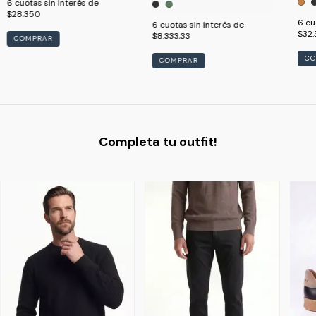
6
cuotas sin interés de
$28.350
6
cu
6
cuotas sin interés de
$32.
$8.333,33
COMPRAR
CO
COMPRAR
Completa tu outfit!