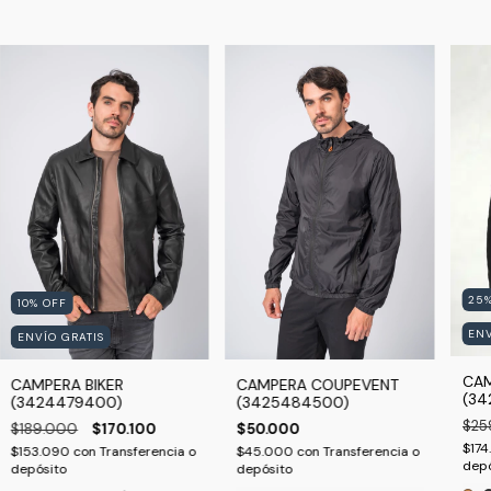
25
10
%
OFF
ENV
ENVÍO GRATIS
CAM
CAMPERA BIKER
CAMPERA COUPEVENT
(34
(3424479400)
(3425484500)
$25
$189.000
$170.100
$50.000
$174
$153.090
con
Transferencia o
$45.000
con
Transferencia o
depó
depósito
depósito