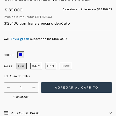
$139.000
6
cuotas sin interés de
$23.166,67
Precio sin impuestos
$114.876,03
$125.100
con
Transferencia o depósito
Envío gratis
superando los
$150.000
COLOR
03/S
04/M
05/L
06/XL
TALLE
Guía de talles
2
en stock
MEDIOS DE PAGO