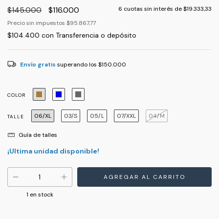
$145.000
$116.000
6
cuotas sin interés de
$19.333,33
Precio sin impuestos
$95.867,77
$104.400
con
Transferencia o depósito
Envío gratis
superando los
$150.000
COLOR
06/XL
03/S
05/L
07/XXL
04/M
TALLE
Guía de talles
¡Ultima unidad disponible!
1
en stock