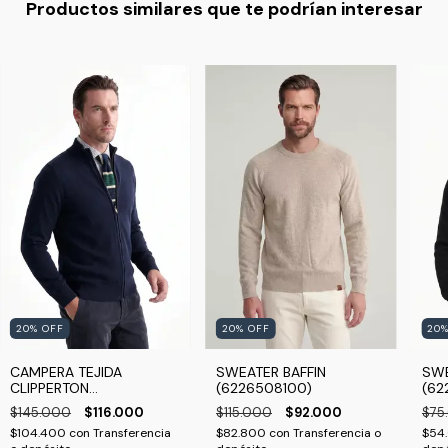
Productos similares que te podrían interesar
20
%
OFF
20
%
OFF
20
CAMPERA TEJIDA
SWEATER BAFFIN
SWE
CLIPPERTON
(6226508100)
(62
(6226508300)
$145.000
$116.000
$115.000
$92.000
$75
$104.400
con
Transferencia
$82.800
con
Transferencia o
$54