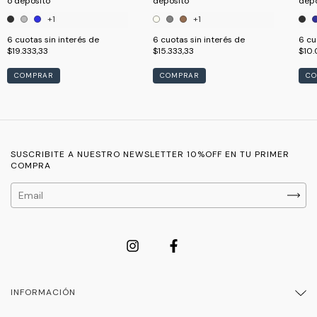
o depósito
depósito
depó
+1
+1
6
cuotas sin interés de
6
cuotas sin interés de
6
cu
$19.333,33
$15.333,33
$10
COMPRAR
COMPRAR
CO
SUSCRIBITE A NUESTRO NEWSLETTER 10%OFF EN TU PRIMER
COMPRA
INFORMACIÓN