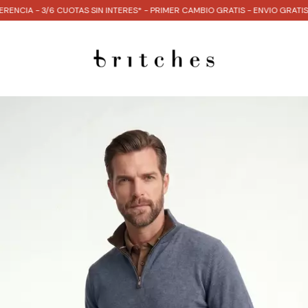
 3/6 CUOTAS SIN INTERES* - PRIMER CAMBIO GRATIS - ENVIO GRATIS COMPR